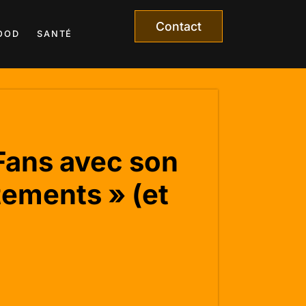
Contact
OOD
SANTÉ
Fans avec son
tements » (et