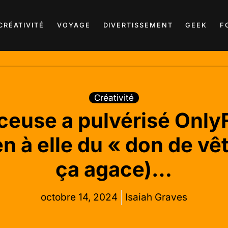
CRÉATIVITÉ
VOYAGE
DIVERTISSEMENT
GEEK
F
Créativité
nceuse a pulvérisé Only
n à elle du « don de vê
ça agace)…
octobre 14, 2024
Isaiah Graves