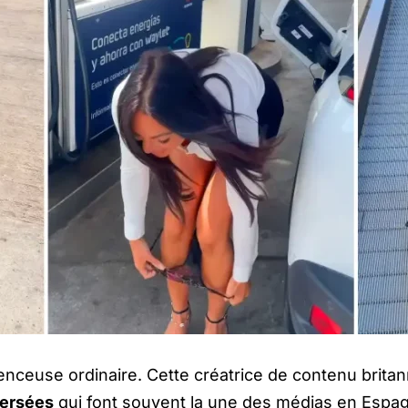
enceuse ordinaire. Cette créatrice de contenu brit
versées
qui font souvent la une des médias en Espag