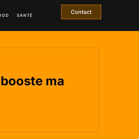
Contact
OOD
SANTÉ
i booste ma