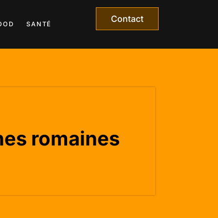
Contact
OOD
SANTÉ
nnes romaines