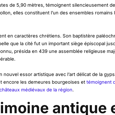
autes de 5,90 mètres, témoignent silencieusement d
ollon, elles constituent l’un des ensembles romains
ment en caractères chrétiens. Son baptistère paléochr
le que la cité fut un important siège épiscopal jusq
nnu, présida en 439 une assemblée religieuse majeu
érable.
nouvel essor artistique avec l’art délicat de la gyps
nt encore les demeures bourgeoises et
témoignent d
s châteaux médiévaux de la région
.
rimoine antique 