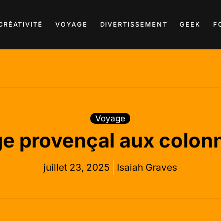
CRÉATIVITÉ
VOYAGE
DIVERTISSEMENT
GEEK
F
Voyage
lage provençal aux colo
juillet 23, 2025
Isaiah Graves